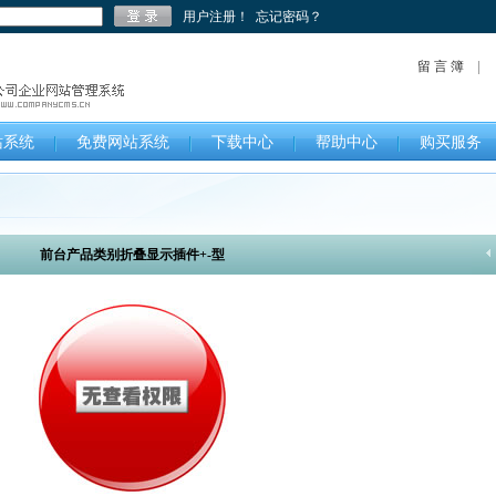
用户注册！
忘记密码？
留 言 簿
站系统
免费网站系统
下载中心
帮助中心
购买服务
前台产品类别折叠显示插件+-型