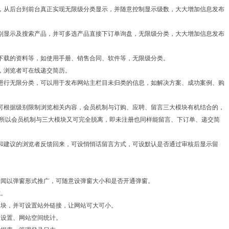
讯，从后台到前台真正实现无限级分类显示，并随意控制显示级数，大大增加信息发布
类别显示及搜索产品，并可多选产品直接下订单询盘，无限级分类，大大增加信息发布
户下载的资料等，如使用手册、销售合同、软件等，无限级分类。
略，浏览者可在线递交简历。
可进行无限分类，可以用于发布网站主栏目未归类的信息，如解决方案、成功案例、购
并可根据级别限制浏览相关内容，会员机制与订购、应聘、留言三大模块有机结合的，
所以会员机制与三大模块又可完全脱离，即未注册也同样能留言、下订单、递交简
见和建议的浏览者反馈回来，可设悄悄话留言方式，可设默认是否通过审核后显示留
。
大新闻以弹窗形式推广，可随意设弹窗大小和是否开通弹窗。
式。
站模块，并可设置站外链接，让网站可大可小。
息设置、网站空间统计。