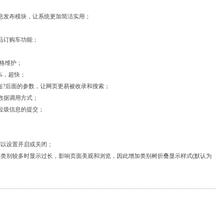
信息发布模块，让系统更加简洁实用；
品订购车功能；
风格维护；
%，超快；
缩短?后面的参数，让网页更易被收录和搜索；
数据调用方式；
垃圾信息的提交；
可以设置开启或关闭；
示在类别较多时显示过长，影响页面美观和浏览，因此增加类别树折叠显示样式(默认为