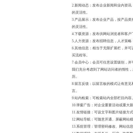
2.新闻动态：发布企业新闻和业内资
的灵活性。
3.产品展示：发布企业产品，按产品
的灵活性。
4.下载资源：发布供网站浏览者和客
5.人力资源：发布招聘信息，人才策
6.其他信息：相当于无限扩展栏，并
买流程等。
7.会员中心：会员可任意设置级别，
我们充分考虑到了网站访问者的惰性，
历。
8.留言反馈：以留言板的模式让有意
言。
9.站内检索：可检索站内全部栏目内容
10.弹窗广告：对企业重要活动或重
11.友情链接：可设文字和图片链接方
12.网站导航：可随意开通、屏蔽网
13.系统管理：管理密码修改、网站信