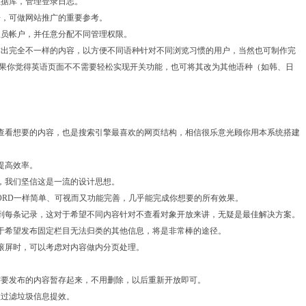
数据库，管理登录日志。
据，可做网站推广的重要参考。
理员帐户，并任意分配不同管理权限。
制作出完全不一样的内容，以方便不同语种针对不同浏览习惯的用户，当然也可制作完
果你觉得英语页面不不需要轻松实现开关功能，也可将其改为其他语种（如韩、日
者查看想要的内容，也是搜索引擎最喜欢的网页结构，相信很乐意光顾你用本系统搭建
提高效率。
爽，我们坚信这是一流的设计思想。
WORD一样简单、可视而又功能完善，几乎能完成你想要的所有效果。
确到每条记录，这对于希望不同内容针对不查看对象开放来讲，无疑是最佳解决方案。
对于希望发布固定栏目无法归类的其他信息，将是非常棒的途径。
次滚屏时，可以考虑对内容做内分页处理。
不需要发布的内容暂存起来，不用删除，以后重新开放即可。
效过滤垃圾信息提效。