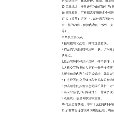
14.数据维护：在线备份、压缩、恢复
15.流量统计：非常详尽的访问统计数
16.管理权限：可根据需要增设多个管
17.多（简英）语版中，每种语言可
全一样的内容，保持内容的一致性。如
等）。
本系统主要亮点
1.信息模块化处理，网站速度超快。
2.前台内容栏目结构清晰，易于访问
的站点。
3.后台管理同样结构清晰，便于管理，
4.人机交互数据输入界面十分干净清
5.所有信息内容在线完成编辑，就象
6.任意设置的会员级别和浏览权限精
7.独具创意的其他信息无限扩展栏，
8.当企业信息介绍内容过长，需要多
9.流量统计信息可以清零重置。
10.信息暂存功能，即对于某些临时
11.所有前台提交表单防刷新处理，有