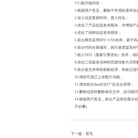
V11版升级内容：
1.根据用户意见，删除不常用的需求
2.加入信息更新时间，更人性化；
3.优化了产品信息发布模块，并增加产
4.优化了招聘信息发布模块；
5.前台网页采用DIV+CSS布局，易于
6.前台代码全新编写，执行速度提高40
7.植入SEO（搜索引擎优化）技术，
8.优化三语版各语种的页面转换方式和
9.前台提交表单防刷新处理，有效过滤
10.增加可选已上传图片功能；
11.增加前台flash幻灯广告后台管理；
13.删除信息时删除相关文件，此功能
14.根据用户意见，前台产品类别显
不折叠)
下一篇：暂无