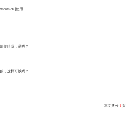
com.cn ]使用
部传给我，是吗？
的，这样可以吗？
本文共分
1
页