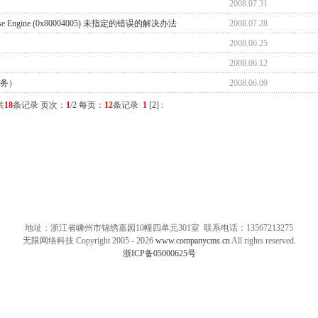
2008.07.31
se Engine (0x80004005) 未指定的错误的解决办法
2008.07.28
2008.06.25
2008.06.12
务）
2008.06.09
共
18
条记录 页次：
1
/2 每页：
12
条记录
1
[
2
]
:
地址：浙江省嵊州市锦绣嘉园10幢四单元301室 联系电话：13567213275
无限网络科技 Copyright 2005 - 2026
www.companycms.cn
All rights reserved.
浙ICP备05000625号